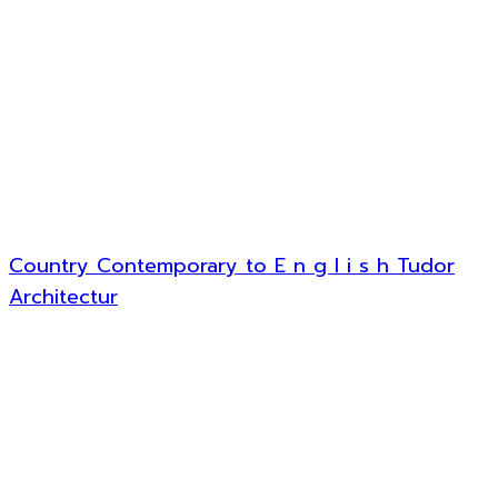
Country Contemporary to E n g l i s h Tudor
Architectur