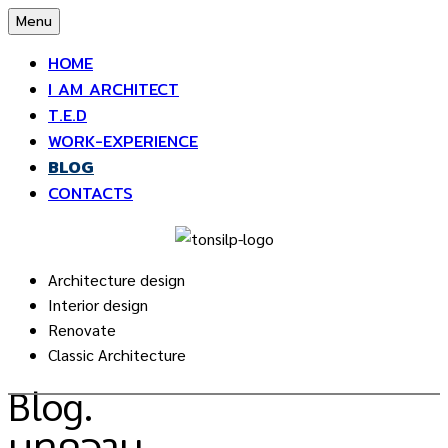
Skip
Menu
to
HOME
content
I AM ARCHITECT
T.E.D
WORK-EXPERIENCE
BLOG
CONTACTS
Architecture design
Interior design
Renovate
Classic Architecture
Blog.
บทความ