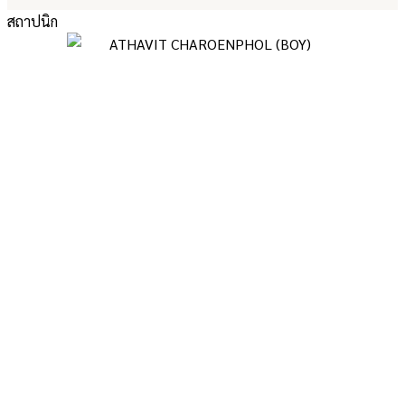
สถาปนิก
INTRODUCTION FOR
TONSILP ARCHITECT
To use imagination creating their architectures is simply for