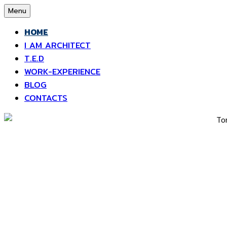
Skip
Menu
to
HOME
content
I AM ARCHITECT
T.E.D
WORK-EXPERIENCE
BLOG
CONTACTS