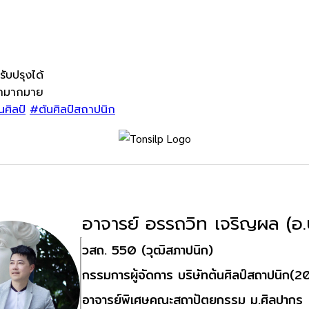
รับปรุ
งได้
ิกมากมาย
นศิลป์
#ต้นศิลป์สถาปนิก
อาจารย์ อรรถวิท เจริญผล (อ
วสถ. 550 (วุฒิสภาปนิก)
กรรมการผู้จัดการ บริษัทต้นศิลป์สถาปนิก(
อาจารย์พิเศษคณะสถาปัตยกรรม ม.ศิลปากร