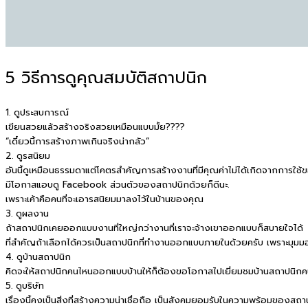
5 วิธีการดูคุณสมบัติสถาปนิก
1. ดูประสบการณ์
เขียนสวยแล้วสร้างจริงสวยเห
มือนแบบมั้ย????
“เดี๋ยวนี้การสร้างภาพเกินจ
ริงน่ากลัว”
2. ดูรสนิยม
อันนี้ดูเหมือนธรรมดาแต่โคต
รสำคัญการสร้างงานที่มีคุณค
่าไม่ได้เกิดจากการใช
มีโอกาสแอบดู Facebook ส่วนตัวของสถาปนิกด้วยก็ดีน
ะ.
เพราะเค้าคือคนที่จะเอารสนิ
ยมมาลงไว้ในบ้านของคุณ
3. ดูผลงาน
ถ้าสถาปนิกเคยออกแบบงานที่ใ
หญ่กว่างานที่เราจะจ้างเขาอ
อกแบบก็สบายใจได้
ที่สำคัญถ้าเลือกได้ควรเป็น
สถาปนิกที่ทำงานออกแบบภายใน
ด้วยครับ เพราะมุ
4. ดูบ้านสถาปนิก
คิดจะให้สถาปนิกคนไหนออกแบบ
บ้านให้ก็ต้องขอโอกาสไปเยี่
ยมชมบ้านสถาปนิกคน
5. ดูบริษัท
เรื่องนี้คงเป็นสิ่งที่สร้า
งความน่าเชื่อถือ เป็นสังคมยอมรับในความพร้อม
ของสถานท