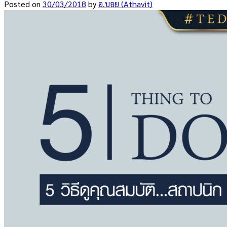
Posted
on
30/03/2018
by
อ.บอย (Athavit)