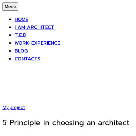
Skip
Menu
to
HOME
content
I AM ARCHITECT
T.E.D
WORK-EXPERIENCE
BLOG
CONTACTS
My project
5 Principle in choosing an architect