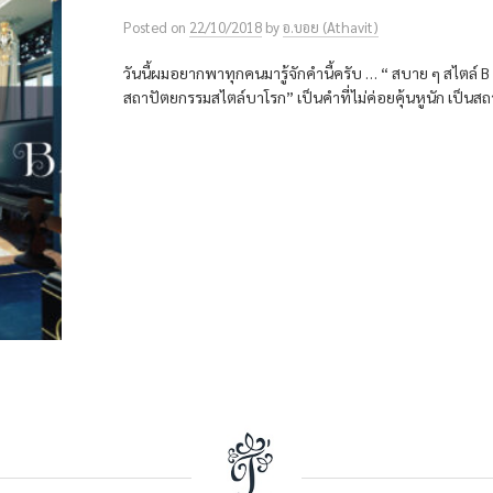
Posted
on
22/10/2018
by
อ.บอย (Athavit)
วันนี้ผมอยากพาทุกคนมารู้จักคำนี้ครับ … “ สบาย ๆ สไตล์
สถาปัตยกรรมสไตล์บาโรก” เป็นคำที่ไม่ค่อยคุ้นหูนัก เป็นสถา