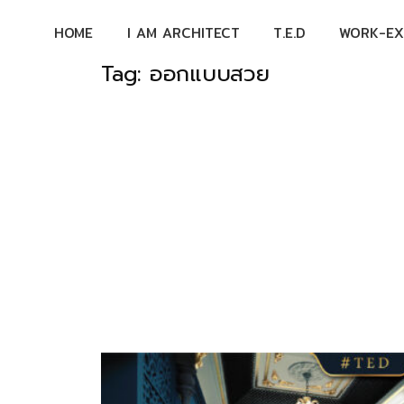
Skip
HOME
I AM ARCHITECT
T.E.D
WORK-EX
to
content
Tag:
ออกแบบสวย