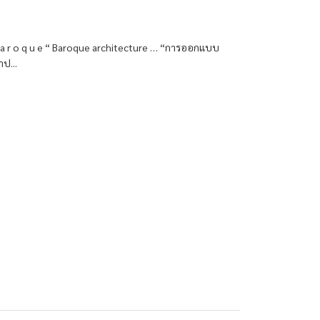
 B a r o q u e “ Baroque architecture … “การออกแบบ
ป...