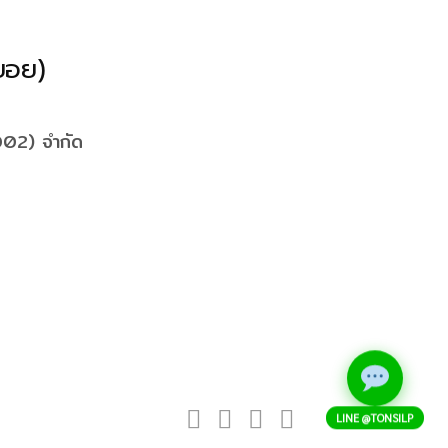
บอย)
2002) จำกัด
IG
Facebook
Pinterest
Twitter
Line
LINE @TONSILP