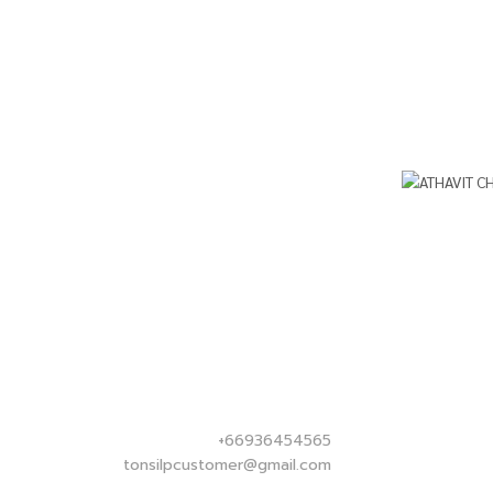
+66936454565
tonsilpcustomer@gmail.com