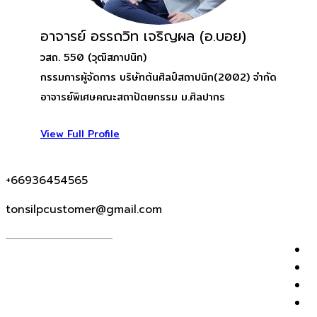
อาจารย์ อรรถวิท เจริญผล (อ.บอย)
วสถ. 550 (วุฒิสภาปนิก)
กรรมการผู้จัดการ บริษัทต้นศิลป์สถาปนิก(2002) จำกัด
อาจารย์พิเศษคณะสถาปัตยกรรม ม.ศิลปากร
View Full Profile
+66936454565
tonsilpcustomer@gmail.com
I
P
T