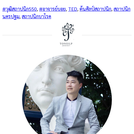
#วุฒิสถาปนิก550
,
#อาจารย์บอย
,
TED
,
ต้นศิลป์สถาปนิก
,
สถาปนิก
นครปฐม
,
สถาปนิกบาโรค