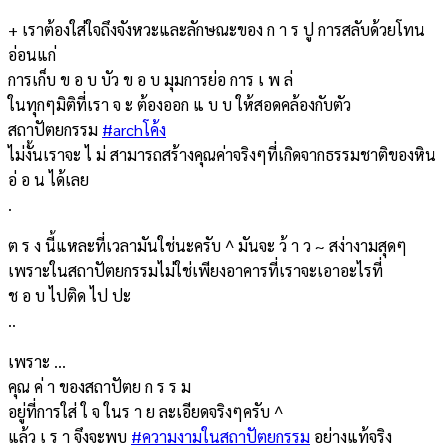
+ เราต้องใส่ใจถึงจังหวะและลักษณะของ ก า ร ปู การสลับด้วยโทน
อ่อนแก่
การเก็บ ข อ บ บัว ข อ บ มุมการย่อ การ เ พ ล่
ในทุกๆมิติที่เรา จ ะ ต้องออก แ บ บ ให้สอดคล้องกับตัว
สถาปัตยกรรม
#archโค้ง
ไม่งั้นเราจะ ไ ม่ สามารถสร้างคุณค่าจริงๆที่เกิดจากธรรมชาติของหิน
อ่ อ น ได้เลย
.
ต ร ง นี้แหละที่เวลามันใช่นะครับ ^ มันจะ ว้ า ว ~ สง่างามสุดๆ
เพราะในสถาปัตยกรรมไม่ใช่เพียงอาคารที่เราจะเอาอะไรที่
ช อ บ ไปติด ไป ปะ
..
เพราะ …
คุณ ค่ า ของสถาปัตย ก ร ร ม
อยู่ที่การใส่ ใ จ ในร า ย ละเอียดจริงๆครับ ^
แล้ว เ ร า จึงจะพบ
#ความงามในสถาปัตยกรรม
อย่างแท้จริง