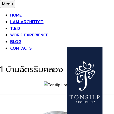
Skip
Menu
to
HOME
content
I AM ARCHITECT
T.E.D
WORK-EXPERIENCE
BLOG
CONTACTS
1 บ้านฉัตรริมคลอง